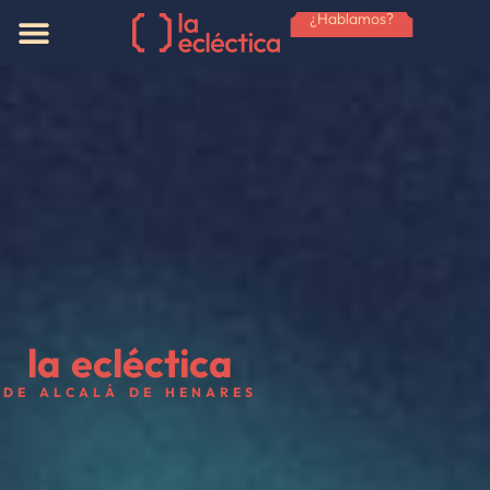
¿Hablamos?
la ecléctica
DE ALCALÁ DE HENARES